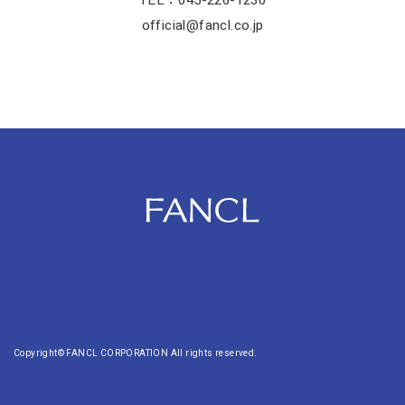
TEL：045-226-1230
official@fancl.co.jp
Copyright© FANCL CORPORATION All rights reserved.