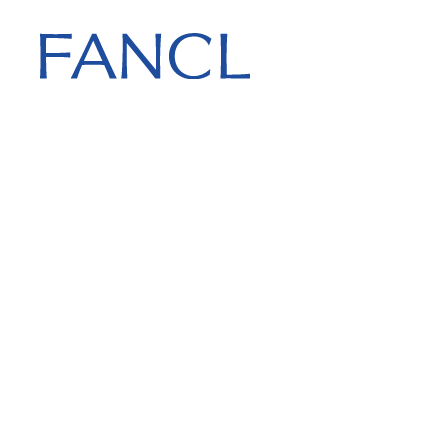
会社情報 トップ
知る・体験する
サステナビリティ
研究開発 トップ
会社概要
ファンケルが大
ファンケルグル
研究理念
5つの想い
サステナビリテ
トップ
トップ
役員一覧
FANCL 老化研究
製造のこだわり
コンプライアン
マネジメント
沿革
特許
FANCL SKIN PA
外部からの評価