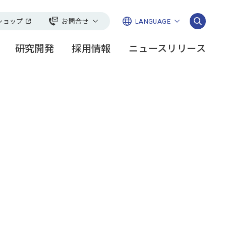
ショップ
お問合せ
LANGUAGE
日本語
一般のお客様
研究開発
採用情報
ニュースリリース
English
い
法人・お取引先様
ージ
会
ーリー
社長メッセージ
FANCLそこまでやります
豊かな地球環境
研究開発レポート
簡体
スケア＞
チャンネル
繁体
開
ース
グループ会社一覧
論文・学会発表
DGs講座
ともに未来を
CMギャラリー
お取引先様との共存共栄