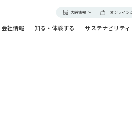
店舗情報
オンライン
ファンケルの店舗
会社情報
知る・体験する
サステナビリティ
直営店舗以外でのお取扱
切にする、
ープ
ファンケルグループの理念
ファンケル
健やかな暮らし
研究所紹介
創業者メッセ
Nagomi time
誰もが輝く社
研究開発スト
ィ
メノポーズアクション
＜アピアラン
ファンケル銀座スクエア
事業紹介
研究技術セミナー
グローバル展
ニュースリリ
スとリスク
見学ツアーのご案内
高品質な製品づくりと安定
ファンケル S
多様な人財と
供給
つくる
電子公告・決算公告
沿革
IR情報
TCH
・表彰
サステナビリティ
トピックス