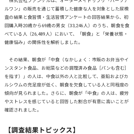
株式会社ファンケルは、オーダーメイドサプリ「パーソナ
ルワン」の販売を通じて蓄積した健康な人を対象とした尿検
査の結果と食習慣・生活習慣アンケートの回答結果から、初
回購入時20歳から69歳の男女（33,246人）のうち、朝食を食
べている人（26,489人）において、「朝食」と「栄養状態・
健康悩み」の関係性を解析しました。
その結果、朝食が「中食（なかしょく：市販のお弁当やイ
ンスタント食品、お総菜などの調理済み食品［パンも含む］
を指す）」の人は、中食以外の人と比較して、亜鉛およびカ
ルシウムの充足度が低く、朝食を欠食している人と同程度の
傾向が見られました。さらに、朝食が「中食」の人は、疲労
やストレスを感じていると回答した割合が有意に高いことが
確認されました。
【調査結果トピックス】