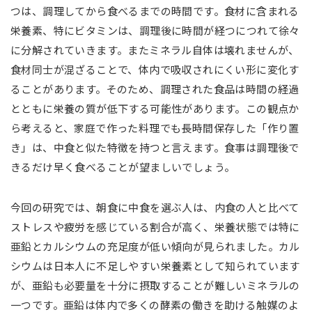
つは、調理してから食べるまでの時間です。食材に含まれる
栄養素、特にビタミンは、調理後に時間が経つにつれて徐々
に分解されていきます。またミネラル自体は壊れませんが、
食材同士が混ざることで、体内で吸収されにくい形に変化す
ることがあります。そのため、調理された食品は時間の経過
とともに栄養の質が低下する可能性があります。この観点か
ら考えると、家庭で作った料理でも長時間保存した「作り置
き」は、中食と似た特徴を持つと言えます。食事は調理後で
きるだけ早く食べることが望ましいでしょう。
今回の研究では、朝食に中食を選ぶ人は、内食の人と比べて
ストレスや疲労を感じている割合が高く、栄養状態では特に
亜鉛とカルシウムの充足度が低い傾向が見られました。カル
シウムは日本人に不足しやすい栄養素として知られています
が、亜鉛も必要量を十分に摂取することが難しいミネラルの
一つです。亜鉛は体内で多くの酵素の働きを助ける触媒のよ