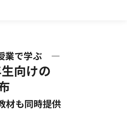
授業で学ぶ ―
年生向けの
布
教材も同時提供