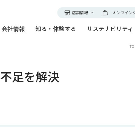
店舗情報
オンライン
ファンケルの店舗
会社情報
知る・体験する
サステナビリティ
直営店舗以外でのお取扱
切にする、
ープ
ファンケルグループの理念
ファンケル
健やかな暮らし
研究所紹介
創業者メッセ
Nagomi time
誰もが輝く社
研究開発スト
TO
ィ
メノポーズアクション
＜アピアラン
ファンケル銀座スクエア
事業紹介
研究技術セミナー
グローバル展
ニュースリリ
スとリスク
見学ツアーのご案内
高品質な製品づくりと安定
ファンケル S
多様な人財と
の鉄不足を解決
供給
つくる
電子公告・決算公告
沿革
IR情報
TCH
・表彰
サステナビリティ
トピックス