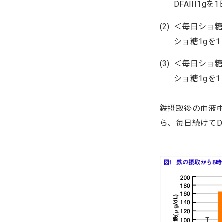
DFAIII1
＜毎日ショ
ショ糖1gを1
＜毎日ショ
ショ糖1gを
鉄摂取後の血液中
ら、毎日続けてD