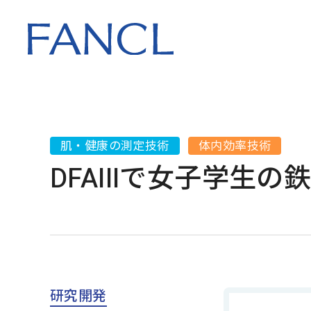
会社情報 トップ
知る・体験する
サステナビリティ
研究開発 トップ
会社概要
ファンケルが大
ファンケルグル
研究理念
5つの想い
サステナビリテ
トップ
トップ
役員一覧
FANCL 老化研究
肌・健康の測定技術
体内効率技術
製造のこだわり
コンプライアン
DFAIIIで女子学生
マネジメント
沿革
特許
FANCL SKIN PA
外部からの評価
研究開発