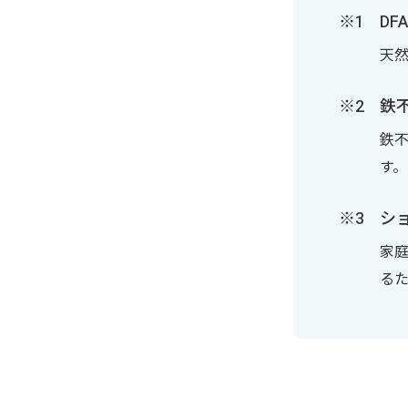
DF
天
鉄
鉄
す。
シ
家
るた