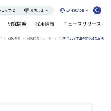
ショップ
お問合せ
LANGUAGE
日本語
一般のお客様
研究開発
採用情報
ニュースリリース
English
い
法人・お取引先様
ージ
会
ーリー
社長メッセージ
FANCLそこまでやります
豊かな地球環境
研究開発レポート
簡体
P
研究開発
研究開発レポート
DFAIIIで女子学生の鉄不足を解決
スケア＞
チャンネル
繁体
開
ース
グループ会社一覧
論文・学会発表
DGs講座
ともに未来を
CMギャラリー
お取引先様との共存共栄