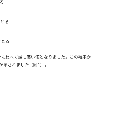
とる
をとる
をとる
ーンに比べて最も高い値となりました。この結果か
とが示されました（図1）。