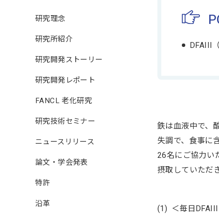
P
研究理念
研究所紹介
DFAIII
研究開発ストーリー
研究開発レポート
FANCL 老化研究
研究技術セミナー
鉄は血液中で、
失調で、食事に
ニュースリリース
26名にご協力い
論文・学会発表
摂取していただ
特許
沿革
＜毎日DFAII