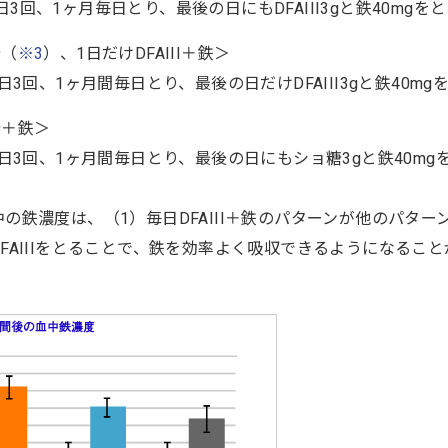
gを1日3回、1ヶ月毎日とり、最後の日にもDFAIII3gと鉄40mgを
糖（
※3
）、1日だけDFAIII＋鉄＞
日3回、1ヶ月間毎日とり、最後の日だけDFAIII3gと鉄40mg
糖＋鉄＞
1日3回、1ヶ月間毎日とり、最後の日にもショ糖3gと鉄40mg
の鉄濃度は、（1）毎日DFAIII＋鉄のパターンが他のパタ
FAIIIをとることで、鉄を効率よく吸収できるようになるこ