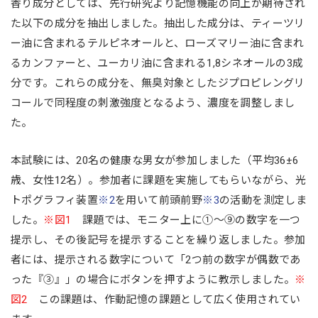
香り成分としては、先行研究より記憶機能の向上が期待され
た以下の成分を抽出しました。抽出した成分は、ティーツリ
ー油に含まれるテルピネオールと、ローズマリー油に含まれ
るカンファーと、ユーカリ油に含まれる1,8シネオールの3成
分です。これらの成分を、無臭対象としたジプロピレングリ
コールで同程度の刺激強度となるよう、濃度を調整しまし
た。
本試験には、20名の健康な男女が参加しました（平均36±6
歳、女性12名）。参加者に課題を実施してもらいながら、光
トポグラフィ装置
※2
を用いて前頭前野
※3
の活動を測定しま
した。
※図1
課題では、モニター上に①〜⑨の数字を一つ
提示し、その後記号を提示することを繰り返しました。参加
者には、提示される数字について「2つ前の数字が偶数であ
った『③』」の場合にボタンを押すように教示しました。
※
図2
この課題は、作動記憶の課題として広く使用されてい