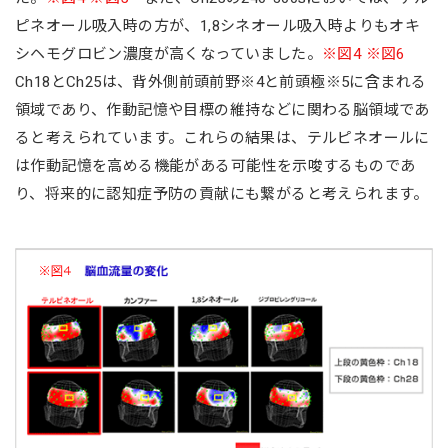
ピネオール吸入時の方が、1,8シネオール吸入時よりもオキ
シヘモグロビン濃度が高くなっていました。
※図4 ※図6
Ch18とCh25は、背外側前頭前野※4と前頭極※5に含まれる
領域であり、作動記憶や目標の維持などに関わる脳領域であ
ると考えられています。これらの結果は、テルピネオールに
は作動記憶を高める機能がある可能性を示唆するものであ
り、将来的に認知症予防の貢献にも繋がると考えられます。