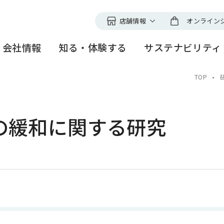
店舗情報
オンライン
ファンケルの店舗
会社情報
知る・体験する
サステナビリティ
直営店舗以外でのお取扱
切にする、
ープ
ファンケルグループの理念
ファンケル
健やかな暮らし
研究所紹介
創業者メッセ
Nagomi time
誰もが輝く社
研究開発スト
TOP
ィ
メノポーズアクション
＜アピアラン
ファンケル銀座スクエア
事業紹介
研究技術セミナー
グローバル展
ニュースリリ
スとリスク
見学ツアーのご案内
高品質な製品づくりと安定
ファンケル S
多様な人財と
の緩和に関する研究
供給
つくる
電子公告・決算公告
沿革
IR情報
TCH
・表彰
サステナビリティ
トピックス