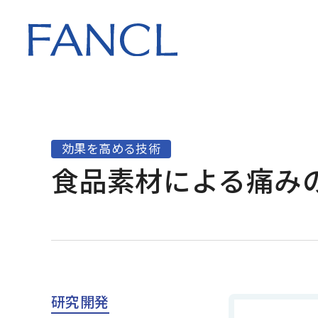
会社情報 トップ
知る・体験する
サステナビリティ
研究開発 トップ
会社概要
ファンケルが大
ファンケルグル
研究理念
5つの想い
サステナビリテ
トップ
トップ
役員一覧
FANCL 老化研究
効果を高める技術
製造のこだわり
コンプライアン
食品素材による痛み
マネジメント
沿革
特許
FANCL SKIN PA
外部からの評価
研究開発