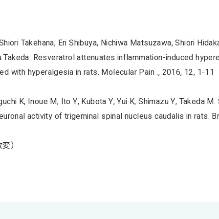
Shiori Takehana, Eri Shibuya, Nichiwa Matsuzawa, Shiori Hidaka
Takeda. Resveratrol attenuates inflammation-induced hyperexci
d with hyperalgesia in rats. Molecular Pain ., 2016, 12, 1-11
uchi K, Inoue M, Ito Y, Kubota Y, Yui K, Shimazu Y, Takeda M.
euronal activity of trigeminal spinal nucleus caudalis in rats. 
改変）