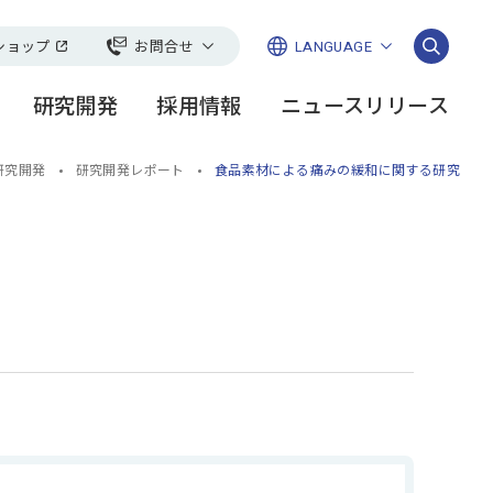
ショップ
お問合せ
LANGUAGE
日本語
一般のお客様
研究開発
採用情報
ニュースリリース
English
い
法人・お取引先様
ージ
会
ーリー
社長メッセージ
FANCLそこまでやります
豊かな地球環境
研究開発レポート
簡体
研究開発
研究開発レポート
食品素材による痛みの緩和に関する研究
スケア＞
チャンネル
繁体
開
ース
グループ会社一覧
論文・学会発表
DGs講座
ともに未来を
CMギャラリー
お取引先様との共存共栄