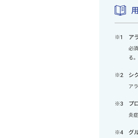
ア
必
る
シ
ア
プ
炎
グ