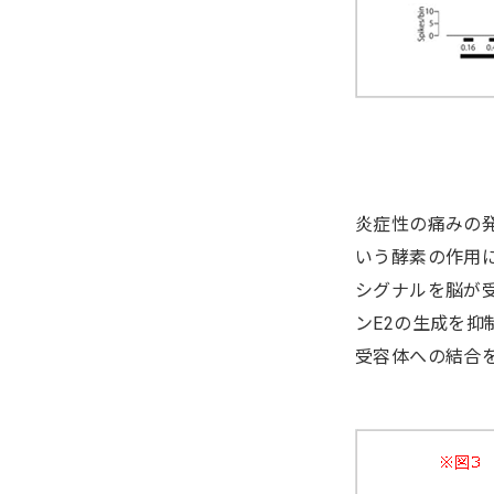
炎症性の痛みの
いう酵素の作用
シグナルを脳が
ンE2の生成を
受容体への結合