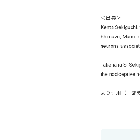
＜出典＞
Kenta Sekiguchi, 
Shimazu, Mamoru 
neurons associate
Takehana S, Sekig
the nociceptive n
より引用（一部