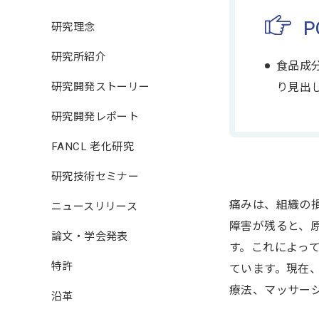
P
研究理念
研究所紹介
食品成
研究開発ストーリー
り見出
研究開発レポート
FANCL 老化研究
研究技術セミナー
痛みは、組織の
ニュースリリース
障害が残ると、
論文・学会発表
す。これによって多
特許
ています。現在
療法、マッサー
沿革