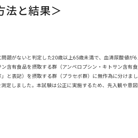
方法と結果＞
題がないと判定した20歳以上65歳未満で、血清尿酸値が6.0mg
サン含有食品を摂取する群（アンペロプシン・キトサン含有食
ボ」と表記）を摂取する群（プラセボ群）に無作為に分けまし
を測定しました。本試験は公正に実施するため、先入観や意図