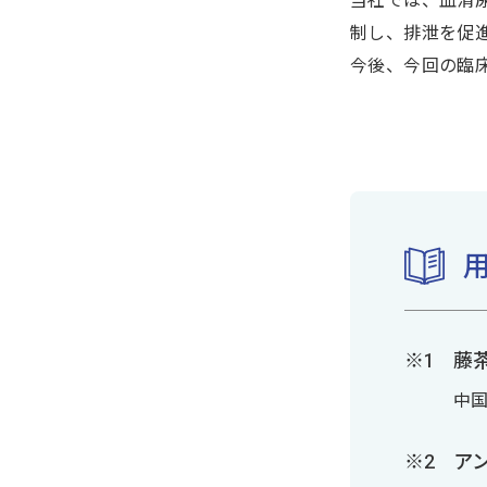
当社では、血清
制し、排泄を促
今後、今回の臨
藤
中
ア