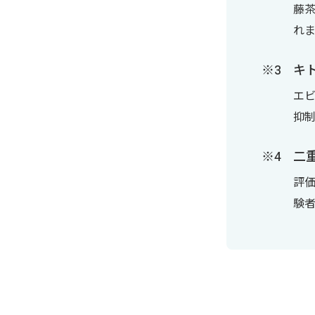
藤
れ
キ
エ
抑
二
評
験