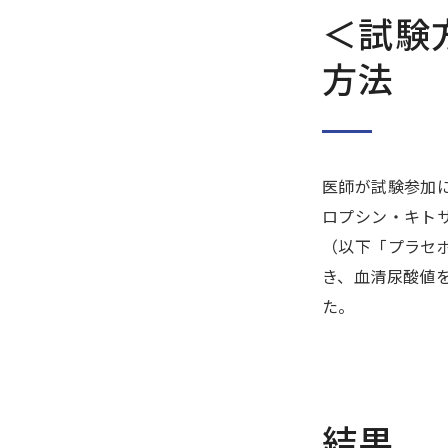
＜試験
方法
医師が試験参加に問
ロプシン・キト
（以下「プラセ
き、血清尿酸値
た。
結果