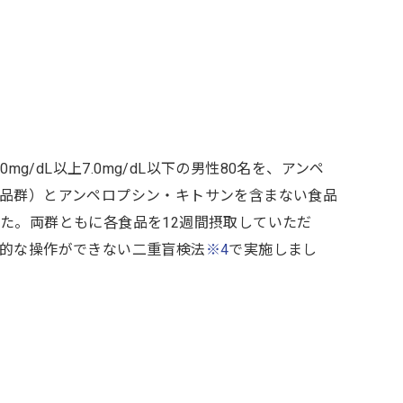
/dL以上7.0mg/dL以下の男性80名を、アンペ
品群）とアンペロプシン・キトサンを含まない食品
た。両群ともに各食品を12週間摂取していただ
的な操作ができない二重盲検法
※4
で実施しまし