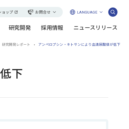
ショップ
お問合せ
LANGUAGE
日本語
一般のお客様
研究開発
採用情報
ニュースリリース
English
い
法人・お取引先様
ージ
会
ーリー
社長メッセージ
FANCLそこまでやります
豊かな地球環境
研究開発レポート
簡体
研究開発レポート
アンペロプシン・キトサンにより血清尿酸値が低下
スケア＞
チャンネル
繁体
開
ース
グループ会社一覧
論文・学会発表
DGs講座
ともに未来を
CMギャラリー
お取引先様との共存共栄
が低下