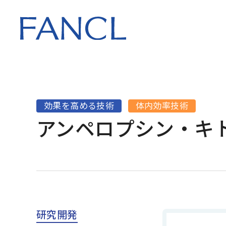
会社情報 トップ
知る・体験する
サステナビリティ
研究開発 トップ
会社概要
ファンケルが大
ファンケルグル
研究理念
5つの想い
サステナビリテ
トップ
トップ
役員一覧
FANCL 老化研究
効果を高める技術
体内効率技術
製造のこだわり
コンプライアン
アンペロプシン・キ
マネジメント
沿革
特許
FANCL SKIN PA
外部からの評価
研究開発