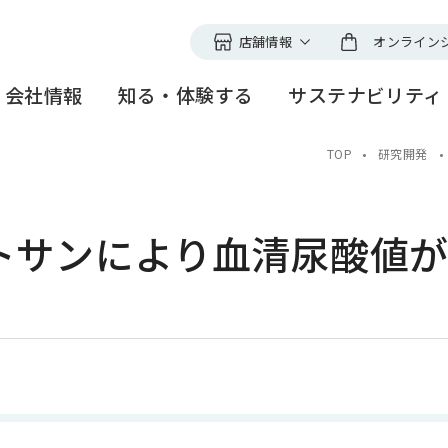
店舗情報
オンライン
ファンケルの店舗
会社情報
知る・体験する
サステナビリティ
直営店舗以外でのお取扱
切にする、
ープ
ファンケルグループの理念
ファンケル
健やかな暮らし
研究所紹介
創業者メッセ
Nagomi time
誰もが輝く社
研究開発スト
TOP
研究開発
ィ
メノポーズアクション
＜アピアラン
ファンケル銀座スクエア
事業紹介
研究技術セミナー
グローバル展
ニュースリリ
スとリスク
見学ツアーのご案内
高品質な製品づくりと安定
ファンケル S
多様な人財と
トサンにより血清尿酸値
供給
つくる
電子公告・決算公告
沿革
IR情報
TCH
・表彰
サステナビリティ
トピックス