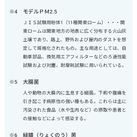
モデルＰＭ2.5
ＪＩＳ試験用粉体1（11種関東ローム）・・・関
東ロームは関東地方の地表に広く分布する火山灰
土壌であり、路上、野外および屋内のダストを想
定して規格化されたもの。主な用途としては、自
動車部品、換気用エアフィルターなどのろ過性能
試験および対塵、耐摩耗試験に用いられている。
大腸菌
人や動物の大腸内に生息する細菌。下痢や腹痛を
引き起こす病原性の強い種もある。これらは主に
汚染された食品（水や生肉など）の摂取や患者と
の接触などによって感染する。
緑膿（りょくのう）菌