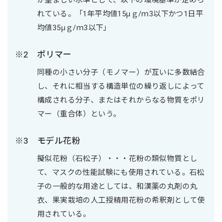
が望ましい水準として、以下の環境基準が定めら
れている。「1年平均値15μｇ/ｍ3以下かつ1日平
均値35μｇ/ｍ3以下」
ポリマー
同種の小さい分子（モノマー）が互いに多数結合
し、それに相当する構造単位の繰り返しによって
構成される分子、またはそれからなる物質をポリ
マー（重合体）という。
モデル花粉
擬似花粉（石松子）・・・花粉の類似物質とし
て、マスクの性能試験にも使用されている。石松
子の一般的な用途としては、和漢薬の丸剤の丸
衣、果実栽培の人工授精用花粉の希釈剤として使
用されている。