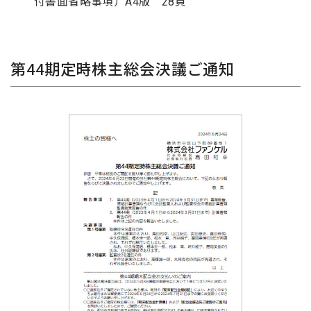
付書面省略事項）A4版 28頁
第44期定時株主総会決議ご通知